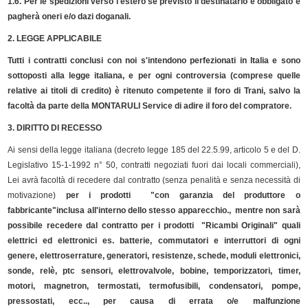
1.6. Per le spedizioni verso l'estero se previsto il destinatario e obbligato e
pagherà oneri e/o dazi doganali.
2. LEGGE APPLICABILE
Tutti i contratti conclusi con noi s'intendono perfezionati in Italia e sono
sottoposti alla legge italiana, e per ogni controversia (comprese quelle
relative ai titoli di credito) è ritenuto competente il foro di Trani, salvo la
facoltà da parte della MONTARULI Service di adire il foro del compratore.
3. DIRITTO DI RECESSO
Ai sensi della legge italiana (decreto legge 185 del 22.5.99, articolo 5 e del D.
Legislativo 15-1-1992 n° 50, contratti negoziati fuori dai locali commerciali),
Lei avrà facoltà di recedere dal contratto (senza penalità e senza necessità di
motivazione)
per i prodotti "con garanzia del produttore o
fabbricante"inclusa all'interno dello stesso apparecchio., mentre non sarà
possibile recedere dal contratto per i prodotti "Ricambi Originali" quali
elettrici ed elettronici es. batterie, commutatori e interruttori di ogni
genere, elettroserrature, generatori, resistenze, schede, moduli elettronici,
sonde, relè, ptc sensori, elettrovalvole, bobine, temporizzatori, timer,
motori, magnetron, termostati, termofusibili, condensatori, pompe,
pressostati, ecc.., per causa di errata o/e malfunzione