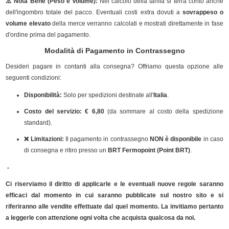
⚠️ Nota Bene (Peso e Volume):
Nel calcolo della tariffa si terrà conto anche
dell'ingombro totale del pacco. Eventuali costi extra dovuti a
sovrappeso o
volume elevato
della merce verranno calcolati e mostrati direttamente in fase
d'ordine prima del pagamento.
Modalità di Pagamento in Contrassegno
Desideri pagare in contanti alla consegna? Offriamo questa opzione alle
seguenti condizioni:
Disponibilità:
Solo per spedizioni destinate all'
Italia
.
Costo del servizio:
€ 6,80
(da sommare al costo della spedizione
standard).
❌ Limitazioni:
Il pagamento in contrassegno
NON è disponibile
in caso
di consegna e ritiro presso un
BRT Fermopoint (Point BRT)
.
-
Ci riserviamo il diritto di applicarle e le eventuali nuove regole saranno
efficaci dal momento in cui saranno pubblicate sul nostro sito e si
riferiranno alle vendite effettuate dal quel momento. La invitiamo pertanto
a leggerle con attenzione ogni volta che acquista qualcosa da noi.