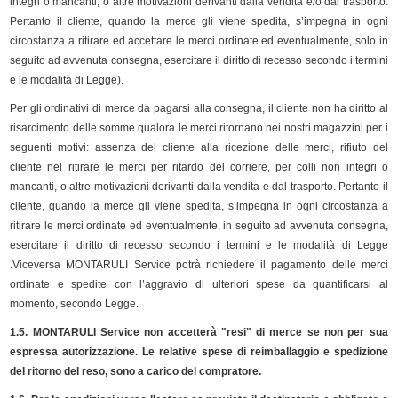
integri o mancanti, o altre motivazioni derivanti dalla vendita e/o dal trasporto.
Pertanto il cliente, quando la merce gli viene spedita, s’impegna in ogni
circostanza a ritirare ed accettare le merci ordinate ed eventualmente, solo in
seguito ad avvenuta consegna, esercitare il diritto di recesso secondo i termini
e le modalità di Legge).
Per gli ordinativi di merce da pagarsi alla consegna, il cliente non ha diritto al
risarcimento delle somme qualora le merci ritornano nei nostri magazzini per i
seguenti motivi: assenza del cliente alla ricezione delle merci, rifiuto del
cliente nel ritirare le merci per ritardo del corriere, per colli non integri o
mancanti, o altre motivazioni derivanti dalla vendita e dal trasporto. Pertanto il
cliente, quando la merce gli viene spedita, s’impegna in ogni circostanza a
ritirare le merci ordinate ed eventualmente, in seguito ad avvenuta consegna,
esercitare il diritto di recesso secondo i termini e le modalità di Legge
.Viceversa MONTARULI Service potrà richiedere il pagamento delle merci
ordinate e spedite con l’aggravio di ulteriori spese da quantificarsi al
momento, secondo Legge.
1.5. MONTARULI Service non accetterà "resi" di merce se non per sua
espressa autorizzazione. Le relative spese di reimballaggio e spedizione
del ritorno del reso, sono a carico del compratore.