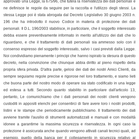
approvato una Legge, la 675/96, che tutela la riservatezza dei dati personali e
ne definisce le regole da seguire per la raccolta e l'utilizzo degli stessi. La
stessa Legge poi è stata abrogata dal Decreto Legislativo 30 giugno 2003 n.
196 che ha introdotto il nuovo Codice in materia di protezione dei dati
personali. Il D.L. 196/2003 stabilisce, in particolare, che il soggetto interessato
debba essere preventivamente informato in merito all'utilizzo dei dati che lo
riguardano, e che il trattamento di dati personali sia ammesso solo con il
consenso espresso del soggetto interessato, salvo i casi previsti dalla Legge.
Noi condividiamo pienamente i principi che hanno ispirato la stesura di questo
decreto, nella convinzione che chiunque abbia diritto al pieno rispetto della
propria sfera privata. D'altra parte, gelosi dei dati dei nostri Amici Clienti, da
sempre seguiamo regole precise e rigorose nel loro trattamento, e siamo lieti
che buona parte del nostro modo di operare sia stato codificato in una legge
ed estesa a tutti. Secondo quanto stabilito in particolare dall'articolo 13,
pertanto, Le comunichiamo che i dati personali dei nostri clienti vengono
custoditi in appositi elenchi per consentirci di fare avere loro i nostri prodotti,
listini e le stampe che periodicamente pubblichiamo. Il trattamento dei dati
avviene tramite l'ausilio di strumenti automatizzati e manuali e con modalità
idonee a garantirne la massima sicurezza e riservatezza. In ogni caso la
protezione è assicurata anche quando vengono attivati canali tecnici quali, ad
esempio, quello della banca per il collegamento in sicurezza relativo al