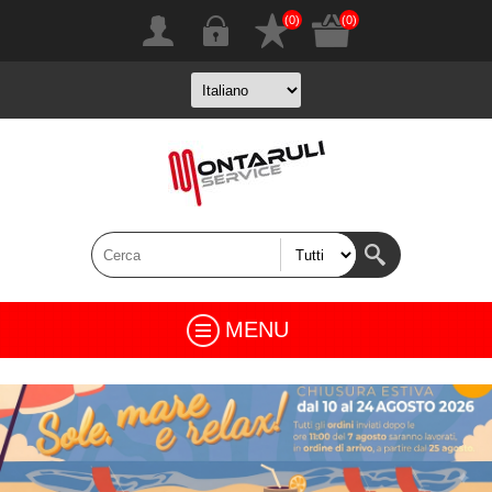
(0)
(0)
MENU