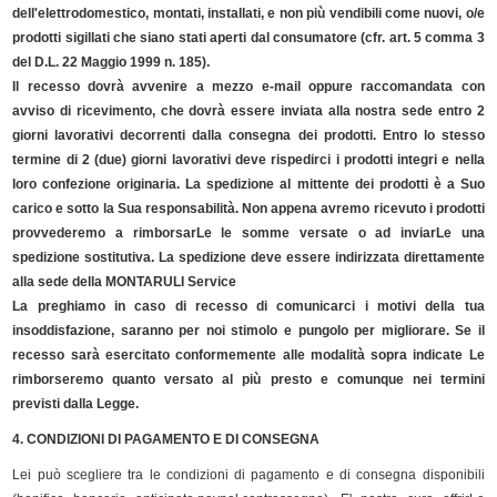
dell'elettrodomestico, montati, installati, e non più vendibili come nuovi, o/e
prodotti sigillati che siano stati aperti dal consumatore (cfr. art. 5 comma 3
del D.L. 22 Maggio 1999 n. 185).
Il recesso dovrà avvenire a mezzo e-mail oppure raccomandata con
avviso di ricevimento, che dovrà essere inviata alla nostra sede entro 2
giorni lavorativi decorrenti dalla consegna dei prodotti. Entro lo stesso
termine di 2 (due) giorni lavorativi deve rispedirci i prodotti integri e nella
loro confezione originaria. La spedizione al mittente dei prodotti è a Suo
carico e sotto la Sua responsabilità. Non appena avremo ricevuto i prodotti
provvederemo a rimborsarLe le somme versate o ad inviarLe una
spedizione sostitutiva. La spedizione deve essere indirizzata direttamente
alla sede della MONTARULI Service
La preghiamo in caso di recesso di comunicarci i motivi della tua
insoddisfazione, saranno per noi stimolo e pungolo per migliorare. Se il
recesso sarà esercitato conformemente alle modalità sopra indicate Le
rimborseremo quanto versato al più presto e comunque nei termini
previsti dalla Legge.
4
.
CONDIZIONI DI PAGAMENTO E DI CONSEGNA
Lei può scegliere tra le condizioni di pagamento e di consegna disponibili