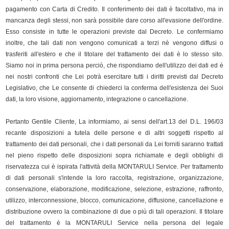
pagamento con Carta di Credito. Il conferimento dei dati è facoltativo, ma in
mancanza degli stessi, non sarà possibile dare corso all'evasione dell'ordine.
Esso consiste in tutte le operazioni previste dal Decreto. Le confermiamo
inoltre, che tali dati non vengono comunicati a terzi nè vengono diffusi o
trasferiti all'estero e che il titolare del trattamento dei dati è lo stesso sito.
Siamo noi in prima persona perciò, che rispondiamo dell'utilizzo dei dati ed è
nei nostri confronti che Lei potrà esercitare tutti i diritti previsti dal Decreto
Legislativo, che Le consente di chiederci la conferma dell'esistenza dei Suoi
dati, la loro visione, aggiornamento, integrazione o cancellazione.
Pertanto Gentile Cliente, La informiamo, ai sensi dell'art.13 del D.L. 196/03
recante disposizioni a tutela delle persone e di altri soggetti rispetto al
trattamento dei dati personali, che i dati personali da Lei forniti saranno trattati
nel pieno rispetto delle disposizioni sopra richiamate e degli obblighi di
riservatezza cui è ispirata l'attività della MONTARULI Service. Per trattamento
di dati personali s'intende la loro raccolta, registrazione, organizzazione,
conservazione, elaborazione, modificazione, selezione, estrazione, raffronto,
utilizzo, interconnessione, blocco, comunicazione, diffusione, cancellazione e
distribuzione ovvero la combinazione di due o più di tali operazioni. Il titolare
del trattamento è la MONTARULI Service nella persona del legale