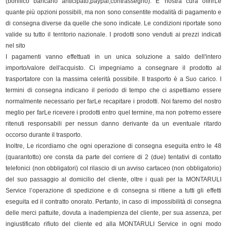
(bonifico bancario anticipato,paypal,contrassegno). E' nostra cura offrirLe
quante più opzioni possibili, ma non sono consentite modalità di pagamento e
di consegna diverse da quelle che sono indicate. Le condizioni riportate sono
valide su tutto il territorio nazionale. I prodotti sono venduti ai prezzi indicati
nel sito
I pagamenti vanno effettuati in un unica soluzione a saldo dell'intero
importo/valore dell'acquisto. Ci impegniamo a consegnare il prodotto al
trasportatore con la massima celerità possibile. Il trasporto è a Suo carico. I
termini di consegna indicano il periodo di tempo che ci aspettiamo essere
normalmente necessario per farLe recapitare i prodotti. Noi faremo del nostro
meglio per farLe ricevere i prodotti entro quel termine, ma non potremo essere
ritenuti responsabili per nessun danno derivante da un eventuale ritardo
occorso durante il trasporto.
Inoltre, Le ricordiamo che ogni operazione di consegna eseguita entro le 48
(quarantotto) ore consta da parte del corriere di 2 (due) tentativi di contatto
telefonici (non obbligatori) col rilascio di un avviso cartaceo (non obbligatorio)
del suo passaggio al domicilio del cliente, oltre i quali per la MONTARULI
Service l’operazione di spedizione e di consegna si ritiene a tutti gli effetti
eseguita ed il contratto onorato. Pertanto, in caso di impossibilità di consegna
delle merci pattuite, dovuta a inadempienza del cliente, per sua assenza, per
ingiustificato rifiuto del cliente ed alla MONTARULI Service in ogni modo