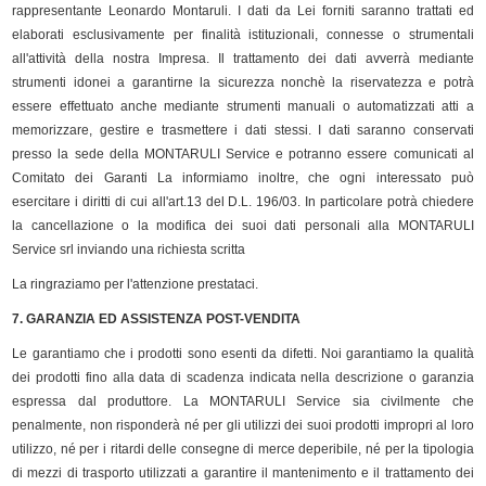
rappresentante Leonardo Montaruli. I dati da Lei forniti saranno trattati ed
elaborati esclusivamente per finalità istituzionali, connesse o strumentali
all'attività della nostra Impresa. Il trattamento dei dati avverrà mediante
strumenti idonei a garantirne la sicurezza nonchè la riservatezza e potrà
essere effettuato anche mediante strumenti manuali o automatizzati atti a
memorizzare, gestire e trasmettere i dati stessi. I dati saranno conservati
presso la sede della MONTARULI Service e potranno essere comunicati al
Comitato dei Garanti La informiamo inoltre, che ogni interessato può
esercitare i diritti di cui all'art.13 del D.L. 196/03. In particolare potrà chiedere
la cancellazione o la modifica dei suoi dati personali alla MONTARULI
Service srl inviando una richiesta scritta
La ringraziamo per l'attenzione prestataci.
7. GARANZIA ED ASSISTENZA POST-VENDITA
Le garantiamo che i prodotti sono esenti da difetti. Noi garantiamo la qualità
dei prodotti fino alla data di scadenza indicata nella descrizione o garanzia
espressa dal produttore. La MONTARULI Service sia civilmente che
penalmente, non risponderà né per gli utilizzi dei suoi prodotti impropri al loro
utilizzo, né per i ritardi delle consegne di merce deperibile, né per la tipologia
di mezzi di trasporto utilizzati a garantire il mantenimento e il trattamento dei