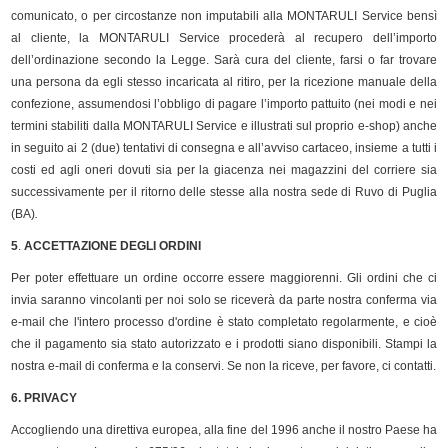
comunicato, o per circostanze non imputabili alla MONTARULI Service bensì
al cliente, la MONTARULI Service procederà al recupero dell’importo
dell’ordinazione secondo la Legge. Sarà cura del cliente, farsi o far trovare
una persona da egli stesso incaricata al ritiro, per la ricezione manuale della
confezione, assumendosi l’obbligo di pagare l’importo pattuito (nei modi e nei
termini stabiliti dalla MONTARULI Service e illustrati sul proprio e-shop) anche
in seguito ai 2 (due) tentativi di consegna e all’avviso cartaceo, insieme a tutti i
costi ed agli oneri dovuti sia per la giacenza nei magazzini del corriere sia
successivamente per il ritorno delle stesse alla nostra sede di Ruvo di Puglia
(BA)
.
5
.
ACCETTAZIONE DEGLI ORDINI
Per poter effettuare un ordine occorre essere maggiorenni. Gli ordini che ci
invia saranno vincolanti per noi solo se riceverà da parte nostra conferma via
e-mail che l'intero processo d'ordine è stato completato regolarmente, e cioè
che il pagamento sia stato autorizzato e i prodotti siano disponibili. Stampi la
nostra e-mail di conferma e la conservi. Se non la riceve, per favore, ci contatti.
6. PRIVACY
Accogliendo una direttiva europea, alla fine del 1996 anche il nostro Paese ha