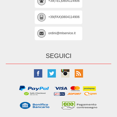
+39(TEL)0804114906
+39(FAX)0804114906
ordini@mlservice.it
SEGUICI