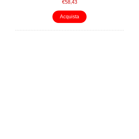
€58,43
Acquista