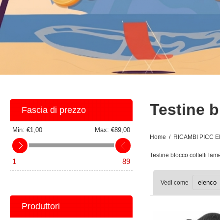
Testine b
Fascia di prezzo
Min:
€1,00
Max:
€89,00
Home
/
RICAMBI PICC E
Testine blocco coltelli lam
1
89
Vedi come
Produttori