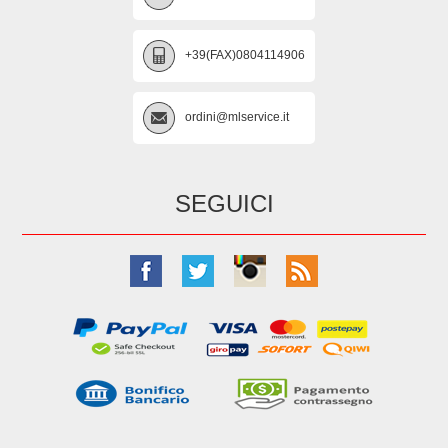
+39(FAX)0804114906
ordini@mlservice.it
SEGUICI