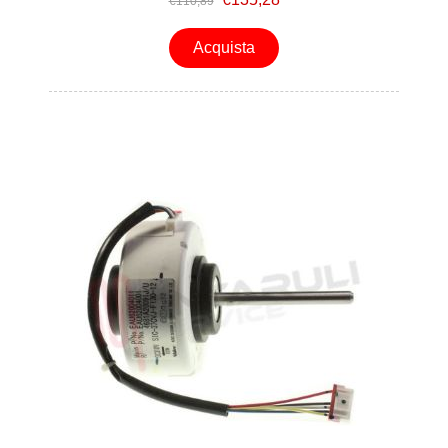
€110,89
Acquista