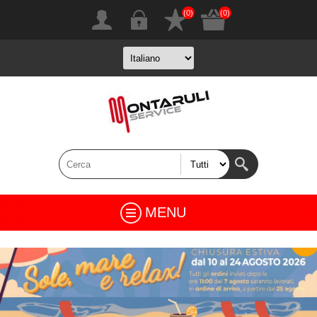
(0)
(0)
MENU