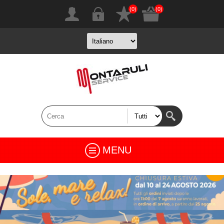
(0)
(0)
MENU