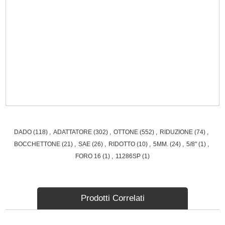
DADO
(118)
,
ADATTATORE
(302)
,
OTTONE
(552)
,
RIDUZIONE
(74)
,
BOCCHETTONE
(21)
,
SAE
(26)
,
RIDOTTO
(10)
,
5MM.
(24)
,
5/8"
(1)
,
FORO 16
(1)
,
11286SP
(1)
Prodotti Correlati