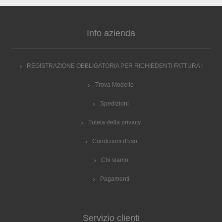
Info azienda
REGISTRAZIONE OBBLIGATORIA PER RICHIEDENTI FATTURA !
Trova Modello
Spedizioni
Tutela della privacy
Condizioni d'uso
Chi siamo
Pagamenti
Servizio clienti