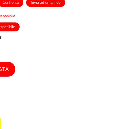
Confronta
Invia ad un amico
isponibile.
sponibile
i
STA