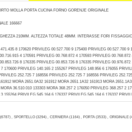
ORTO MOLLA PORTA CUCINA FORNO GORENJE ORIGINALE
ALE 166667
NGHEZZA 210MM. ALTEZZA TOTALE 48MM. INTERASSE FORI FISSAGGI
471.435 8 170620 PRIVILEG 00.527.700 9 175400 PRIVILEG 00.527.700 9 
0.716.915 4 170591 PRIVILEG 00.768.872 4 170593 PRIVILEG 00.768.872 
00.853.726 8 176335 PRIVILEG 00.853.726 8 176335 PRIVILEG 00.976.872
 7 170600 PRIVILEG 140.165 2 155267 PRIVILEG 148.956 6 176055 PRIVI
 PRIVILEG 252.725 7 168556 PRIVILEG 252.725 7 168556 PRIVILEG 252.7
161912 MORA 2651.0A32 161912 MORA 2651.1A32 161913 MORA 2651.1A3
3 MORA 36.510.010 133303 MORA 368.257 2 176050 PRIVILEG 368.257 2 17
 3 155264 PRIVILEG 545.164 6 176337 PRIVILEG 545.164 6 176337 PRIVI
 PRIVILEG 732.591 3 170599 PRIVILEG 732.591 3 170599 PRIVILEG 768.35
770/787-06 695328 LLOYDS 787BK 179348 BELLING 832.923 7 170621 P
GORENJE B8950E 174790 GORENJE B8955E 188609 GORENJE B8960SG 
(6787)
,
SPORTELLO
(3294)
,
CERNIERA
(1164)
,
PORTA
(3533)
,
ORIGINALE
(
-P2D 168536 GORENJE B8985E 161226 GORENJE B8985E 169223 GORE
ORENJE B8990E 140705 GORENJE B9000AL 665911 GORENJE B9000E 66