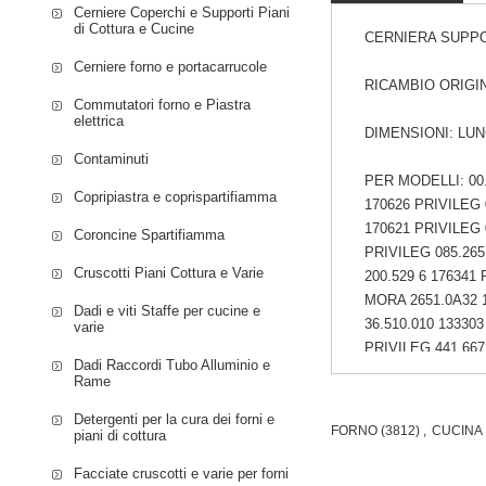
Cerniere Coperchi e Supporti Piani
di Cottura e Cucine
CERNIERA SUPP
Cerniere forno e portacarrucole
RICAMBIO ORIGIN
Commutatori forno e Piastra
elettrica
DIMENSIONI: LU
Contaminuti
PER MODELLI: 00.
Copripiastra e coprispartifiamma
170626 PRIVILEG 0
170621 PRIVILEG 
Coroncine Spartifiamma
PRIVILEG 085.265
Cruscotti Piani Cottura e Varie
200.529 6 176341
MORA 2651.0A32 
Dadi e viti Staffe per cucine e
36.510.010 13330
varie
PRIVILEG 441.667
Dadi Raccordi Tubo Alluminio e
706.323 3 158359
Rame
170593 PRIVILEG 
Detergenti per la cura dei forni e
B8575AL 187652 
FORNO
(3812)
,
CUCINA
piani di cottura
GORENJE B8970W
B8990E 228431 G
Facciate cruscotti e varie per forni