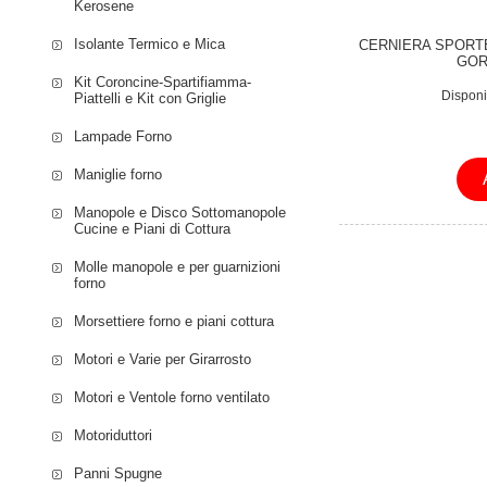
Kerosene
U7585E 152358 G
Isolante Termico e Mica
GORENJE U8990E 
CERNIERA SPORT
GOR
196610 MORA VT4
Kit Coroncine-Spartifiamma-
MORA ZT02.0000 
Disponib
Piattelli e Kit con Griglie
Lampade Forno
Maniglie forno
Manopole e Disco Sottomanopole
Cucine e Piani di Cottura
Molle manopole e per guarnizioni
forno
Morsettiere forno e piani cottura
Motori e Varie per Girarrosto
Motori e Ventole forno ventilato
Motoriduttori
Panni Spugne