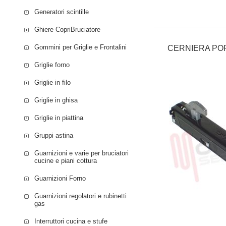
GORENJE B9000E
Generatori scintille
140711 GORENJE 
122810 BAUMATIC
Ghiere CopriBruciatore
161918 BAUMATIC
BT2385SS 108962
Gommini per Griglie e Frontalini
CERNIERA PO
166928 SIBIR EB
Griglie forno
EC5776E 153547
177610 GORENJE
Griglie in filo
GORENJE EC7990
Griglie in ghisa
NO 227539 GORE
EC95570W-NO 17
Griglie in piattina
SIBIR EH601W 12
Gruppi astina
ET7968EI 160885
GORENJE K7706E
Guarnizioni e varie per bruciatori
K7706ET 161926
cucine e piani cottura
161949 GORENJE 
Guarnizioni Forno
K7710E 161949 
PB9200E 117589 
Guarnizioni regolatori e rubinetti
selec+EH600E 17
gas
GORENJE U7500B
Interruttori cucina e stufe
147878 GORENJE