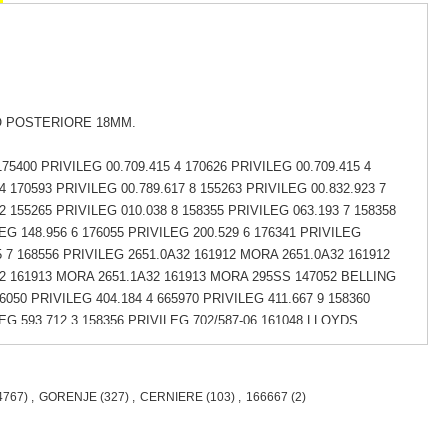
O POSTERIORE 18MM.
175400 PRIVILEG 00.709.415 4 170626 PRIVILEG 00.709.415 4
4 170593 PRIVILEG 00.789.617 8 155263 PRIVILEG 00.832.923 7
 2 155265 PRIVILEG 010.038 8 158355 PRIVILEG 063.193 7 158358
LEG 148.956 6 176055 PRIVILEG 200.529 6 176341 PRIVILEG
25 7 168556 PRIVILEG 2651.0A32 161912 MORA 2651.0A32 161912
2 161913 MORA 2651.1A32 161913 MORA 295SS 147052 BELLING
6050 PRIVILEG 404.184 4 665970 PRIVILEG 411.667 9 158360
LEG 593.712 3 158356 PRIVILEG 702/587-06 161048 LLOYDS
9 2 158361 PRIVILEG 768.872 4 170593 PRIVILEG 768.872 4
RIVILEG 853.726 8 176335 PRIVILEG B7960W 191531 GORENJE
161213 GORENJE B8970E 140708 GORENJE B8970E-P2D 168535
4767)
,
GORENJE
(327)
,
CERNIERE
(103)
,
166667
(2)
NJE B8985S 161225 GORENJE B8990AL 228438 GORENJE
5900 GORENJE B9000E 665900 GORENJE B9000E 130816