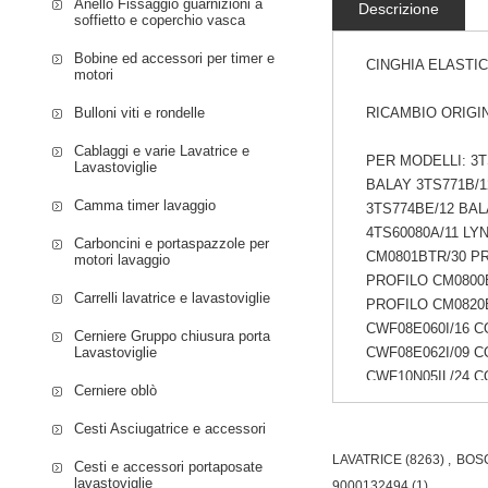
Anello Fissaggio guarnizioni a
Descrizione
soffietto e coperchio vasca
Bobine ed accessori per timer e
CINGHIA ELASTI
motori
Bulloni viti e rondelle
RICAMBIO ORIGIN
Cablaggi e varie Lavatrice e
PER MODELLI: 3T
Lavastoviglie
BALAY 3TS771B/1
Camma timer lavaggio
3TS774BE/12 BAL
4TS60080A/11 LY
Carboncini e portaspazzole per
CM0801BTR/30 PR
motori lavaggio
PROFILO CM0800
Carrelli lavatrice e lavastoviglie
PROFILO CM0820
CWF08E060I/16 
Cerniere Gruppo chiusura porta
Lavastoviglie
CWF08E062I/09 
CWF10N05IL/24 
Cerniere oblò
CWF10N05IL/01 
CWF10N05IL/29 
Cesti Asciugatrice e accessori
CWF10N15IL/01 
LAVATRICE
(8263)
,
BOS
Cesti e accessori portaposate
CWF10N15IL/29 
lavastoviglie
9000132494
(1)