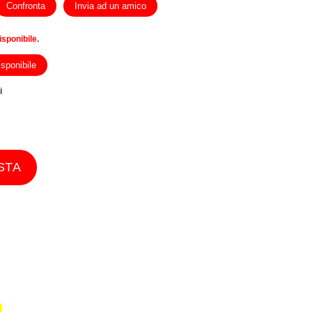
Confronta
Invia ad un amico
isponibile.
sponibile
i
STA