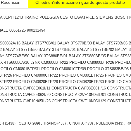
Recensioni
Chiedi un'informazione riguardo questo prodotto
CA 8EPH 1243 TRAINO PULEGGIA CESTO LAVATRICE SIEMENS BOSCH 
ALE 00661725 900132494
S60082A/16 BALAY 3TS770B/01 BALAY 3TS770B/03 BALAY 3TS770B/05 
2 BALAY 3TS771B/50 BALAY 3TS771BE/01 BALAY 3TS771BE/02 BALAY 
AY 3TS774BE/50 BALAY 3TS880BE/01 BALAY 3TS880BE/05 BALAY 3TS8
NX 4TS60080A/16 LYNX CM0800BTR/22 PROFILO CM0800BTR/26 PROFI
OFILO CM0801BTR/31 PROFILO CM0801CTR/09 PROFILO 3TS883BE/06 B
BTR/26 PROFILO CM0800CTR/22 PROFILO CM0801BTR/26 PROFILO CM0
BTR/22 PROFILO CM0820BTR/26 PROFILO CM0820BTR/30 PROFILO CM0
CONSTRUCTA CWF08E061I/11 CONSTRUCTA CWF08E061I/16 CONSTRUCT
CONSTRUCTA CWF08E062I/20 CONSTRUCTA CWF10N05IL/01 CONSTRUCT
CONSTRUCTA CWF10N05IL/25 CONSTRUCTA CWF10N05IL/29 CONSTRUCT
CONSTRUCTA CWF10N05IL/05 CONSTRUCTA CWF10N05IL/14 CONSTRUCT
CONSTRUCTA CWF10N05IL/31 CONSTRUCTA CWF10N06IL/34 CONSTRUCT
CONSTRUCTA CWF10N15IL/05 CONSTRUCTA CWF10N15IL/14 CONSTRUCT
CH
(1438)
,
CESTO
(989)
,
TRAINO
(458)
,
CINGHIA
(473)
,
PULEGGIA
(343)
,
RI
CONSTRUCTA CWF10N15IL/31 CONSTRUCTA CWF10N16IL/34 CONSTRUCT