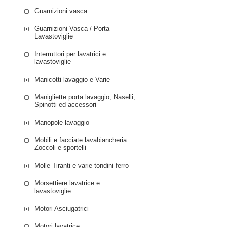
WM12E467GC/35 
Guarnizioni vasca
PITSOS WNP1000
WNP1001C7/03 PI
Guarnizioni Vasca / Porta
Lavastoviglie
WXP600B6/11 PI
PITSOS WXP805B
Interruttori per lavatrici e
ZELMER ZEW10N0
lavastoviglie
Manicotti lavaggio e Varie
Manigliette porta lavaggio, Naselli,
Spinotti ed accessori
Manopole lavaggio
Mobili e facciate lavabiancheria
Zoccoli e sportelli
Molle Tiranti e varie tondini ferro
Morsettiere lavatrice e
lavastoviglie
Motori Asciugatrici
Motori lavatrice