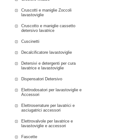
WAJ2006SPL/12 
Cruscotti e maniglie Zoccoli
WAN20040PL/05 
lavastoviglie
WAN20050IL/14 B
Cruscotto e maniglie cassetto
WAN20050IL/31 B
detersivo lavatrice
WAN20050IL/28 B
WAN20051IL/40 
Cuscinetti
WAN20060BY/24 
Decalcificatore lavastoviglie
WAN20060BY/33 
WAN20060BY/14 
Detersivi e detergenti per cura
lavatrice e lavastoviglie
WAN20060BY/31 
WAN20060IL/25 
Dispensatori Detersivo
WAN20060OE/03 
WAN20060OE/05 
Elettrodosatori per lavastoviglie e
Accessori
WAN20060OE/29 
WAN20067GR/05 
Elettroserrature per lavatrici e
WAN20067IT/11 
asciugatrici accessori
WAN20068IT/02 
Elettrovalvole per lavatrice e
WAN2006SPL/24 
lavastoviglie e accessori
WAN2006SPL/35 
Fascette
WAN2006TPL/19 