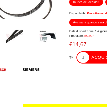
In lista dei desideri
Disponibilità:
Prodotto non d
Avvisami quando sarà di
Data di spedizione:
1-2 giorn
Produttore:
BOSCH
€14,67
ACQUI
Qta: