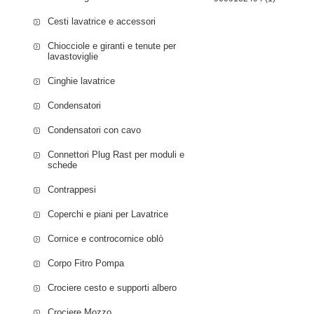
WAE12060SG/16 
WAE16021IT/06 
Cesti lavatrice e accessori
WAE16021IT/13 
Chiocciole e giranti e tenute per
WAE16060SG/21 
lavastoviglie
WAE16062IL/13 
Cinghie lavatrice
WAE16160TR/14 
WAE16164OE/47 
Condensatori
WAE16261TR/26 
WAE16444OE/45 
Condensatori con cavo
WAE20021IT/03 
Connettori Plug Rast per moduli e
WAJ20007GR/01 
schede
WAJ20007IT/05 B
Contrappesi
WAJ20008IT/06 
WAJ20060ES/02 
Coperchi e piani per Lavatrice
WAJ20061ES/09 
WAJ20060BY/02 
Cornice e controcornice oblò
WAJ20061BY/06 
Corpo Fitro Pompa
WAJ20067IT/06 B
WAJ2006APL/05 
Crociere cesto e supporti albero
WAJ2006EPL/06 
Crociere Mozzo
WAJ2006KPL/12 