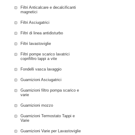
WAN2006TPL/33 
Filtri Anticalcare e decalcificanti
WAN2007KPL/24 
magnetici
WAN20150IL/14 B
Filtri Asciugatrici
WAN20151IL/40 
WAN20160OE/24 
Filtri di linea antidisturbo
WAN20162BY/05 
Filtri lavastoviglie
WAN20167GR/24 
WAN20261BY/24 
Filtri pompe scarico lavatrici
WAN2026FPL/19 
coprifiltro tappi a vite
WAN2026MPL/24 
Fondelli vasca lavaggio
WFP800C7/16 PIT
PITSOS WFP801B
Guarnizioni Asciugatrici
WFP801B7S/08 P
Guarnizioni filtro pompa scarico e
WLF16060IT/13 B
varie
WLF16060OE/13 
WLF16060PL/14 
Guarnizioni mozzo
WLF16170CE/21 
Guarnizioni Termostato Tappi e
WLF16260BY/15 
Varie
WM10N107GR/35 
SIEMENS WM10N1
Guarnizioni Varie per Lavastoviglie