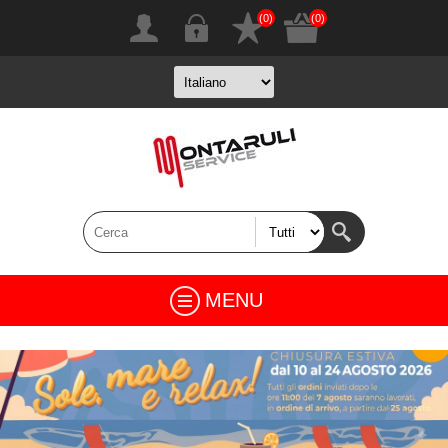
(0)
(0)
MENU