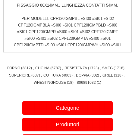
FISSAGGIO 86X14MM., LUNGHEZZA CONTATTI 54MM.
PER MODELLI: CPF120IGMPBL »SI00 »SI01 »SI02
CPF120IGMPBLA »SI00 »SI01 CPF120IGMPBLD »SI00
»SI01 CPF120IGMPR »SI00 »SI01 »SI02 CPF120IGMPT
»SI00 »SI01 »SI02 CPF120IGMPTA »SI00 »SI01
CPF120IGMPTD »SI00 »SI01 CPF120IGMPWH »SI00 »SI01
»SI02 CPF120IGMPX »SI00 »SI01 »SI02 CPF120IGMPXA
»SI00 »SI01 CPF120IGMPXD »SI00 »SI01 CX68MDS8 »SI00
»SI01 SF64M3DN »SI00 SF64M3DS »SI00 SF64M3DX »SI00
FORNO
(3812)
,
CUCINA
(6787)
,
RESISTENZA
(1723)
,
SMEG
(1718)
,
SF67C1DAO »SI00 SF67C1DPO »SI00
SUPERIORE
(637)
,
COTTURA
(4063)
,
DOPPIA
(302)
,
GRILL
(318)
,
WHESTINGHOUSE
(18)
,
806891032
(1)
Categorie
Produttori