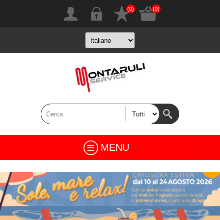
(0)
(0)
MENU