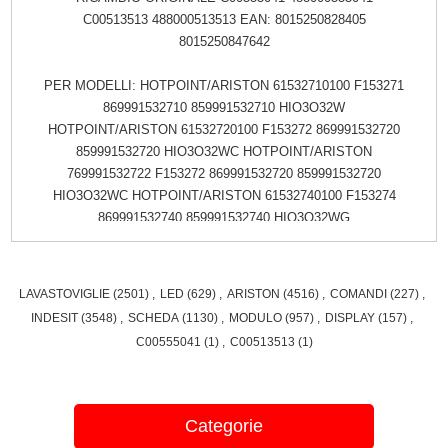
C00513513 488000513513 EAN: 8015250828405
8015250847642
PER MODELLI: HOTPOINT/ARISTON 61532710100 F153271
869991532710 859991532710 HIO3O32W
HOTPOINT/ARISTON 61532720100 F153272 869991532720
859991532720 HIO3O32WC HOTPOINT/ARISTON
769991532722 F153272 869991532720 859991532720
HIO3O32WC HOTPOINT/ARISTON 61532740100 F153274
869991532740 859991532740 HIO3O32WG
HOTPOINT/ARISTON 769991532742 F153274 869991532740
859991532740 HIO3O32WG HOTPOINT/ARISTON
61532730100 F153273 869991532730 859991532730
LAVASTOVIGLIE
(2501)
,
LED
(629)
,
ARISTON
(4516)
,
COMANDI
(227)
,
HIO3O32WGC HOTPOINT/ARISTON 769991532732 F153273
INDESIT
(3548)
,
SCHEDA
(1130)
,
MODULO
(957)
,
DISPLAY
(157)
,
869991532730 859991532730 HIO3O32WGC
C00555041
(1)
,
C00513513
(1)
HOTPOINT/ARISTON 769991532733 F153273 869991532730
859991532730 HIO3O32WGC HOTPOINT/ARISTON
61532700100 F153270 869991532700 859991532700
HIO3O32WTC HOTPOINT/ARISTON 769991532702 F153270
Categorie
869991532700 859991532700 HIO3O32WTC HOTPOINT