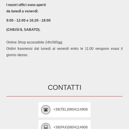
869991532700 859991532700 HIO3O32WTC HOTPOINT
I nostri uffici sono aperti
61057140100 F105714 869991057140 859991057140
da lunedì a venerdì:
HIO3T232WGEUK HOTPOINT 769991057142 F105714
869991057140 859991057140 HIO3T232WGEUK HOTPOINT
9:00 - 12:00 e 16:20 - 18:00
769991057143 F105714 869991057140 859991057140
(CHIUSI IL SABATO).
HIO3T232WGEUK
Online Shop accessibile 24h/365gg.
Ordini trasmessi dal lunedì al venerdì entro le 11:00 vengono evasi il
giorno stesso.
CONTATTI
+39(TEL)0804114906
+39(FAX)0804114906