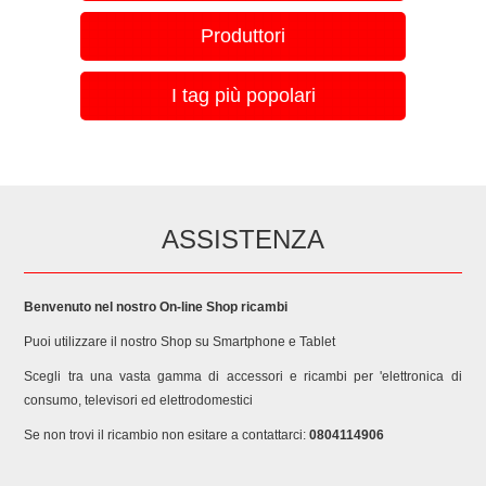
61057140100 F105714 869991057140 859991057140
Produttori
HIO3T232WGEUK HOTPOINT 769991057142 F105714
869991057140 859991057140 HIO3T232WGEUK HOTPOINT
769991057143 F105714 869991057140 859991057140
I tag più popolari
HIO3T232WGEUK HOTPOINT/ARISTON 61532710100
F153271 869991532710 859991532710 HIO3O32W
HOTPOINT/ARISTON 61532720100 F153272 869991532720
859991532720 HIO3O32WC HOTPOINT/ARISTON
769991532722 F153272 869991532720 859991532720
HIO3O32WC HOTPOINT/ARISTON 61532740100 F153274
ASSISTENZA
869991532740 859991532740 HIO3O32WG
HOTPOINT/ARISTON 769991532742 F153274 869991532740
859991532740 HIO3O32WG HOTPOINT/ARISTON
Benvenuto nel nostro On-line Shop ricambi
61532730100 F153273 869991532730 859991532730
Puoi utilizzare il nostro Shop su Smartphone e Tablet
HIO3O32WGC HOTPOINT/ARISTON 769991532732 F153273
869991532730 859991532730 HIO3O32WGC
Scegli tra una vasta gamma di accessori e ricambi per 'elettronica di
HOTPOINT/ARISTON 769991532733 F153273 869991532730
consumo, televisori ed elettrodomestici
859991532730 HIO3O32WGC HOTPOINT/ARISTON
Se non trovi il ricambio non esitare a contattarci:
0804114906
61532700100 F153270 869991532700 859991532700
HIO3O32WTC HOTPOINT/ARISTON 769991532702 F153270