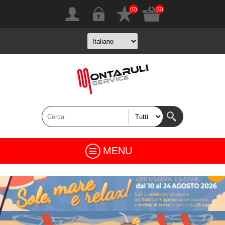
(0)
(0)
MENU