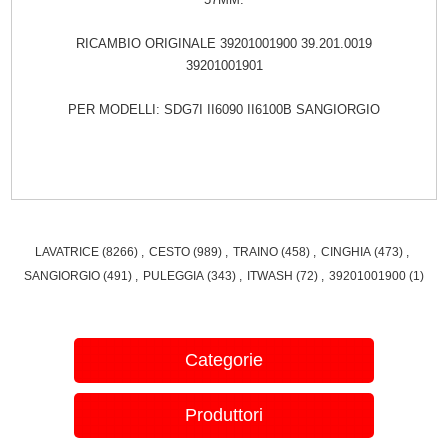
RICAMBIO ORIGINALE 39201001900 39.201.0019
39201001901
PER MODELLI: SDG7I II6090 II6100B SANGIORGIO
LAVATRICE
(8266)
,
CESTO
(989)
,
TRAINO
(458)
,
CINGHIA
(473)
,
SANGIORGIO
(491)
,
PULEGGIA
(343)
,
ITWASH
(72)
,
39201001900
(1)
Categorie
Produttori