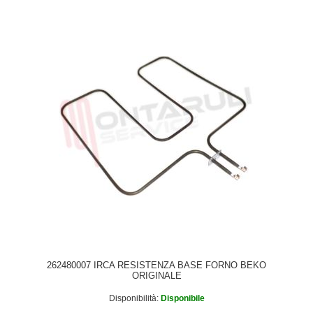
GRB6CVC, GRB6CVR, LEVC67W, LEVI68X, GRB6CVK,
GRB6FVK, LEVC67X, 262900061, 2042167
262480007 IRCA RESISTENZA BASE FORNO BEKO
ORIGINALE
Disponibilità:
Disponibile