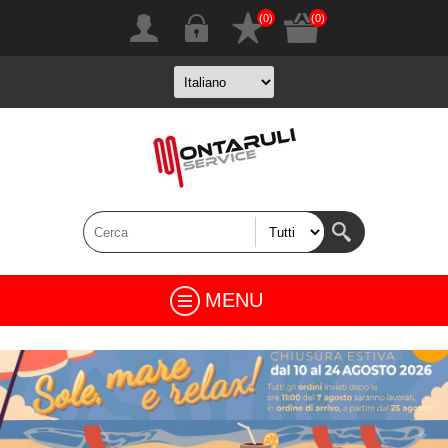
(0)
(0)
MENU