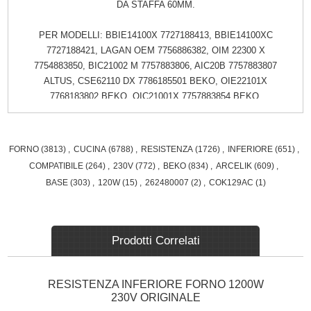
DA STAFFA 60MM.
PER MODELLI: BBIE14100X 7727188413, BBIE14100XC
7727188421, LAGAN OEM 7756886382, OIM 22300 X
7754883850, BIC21002 M 7757883806, AIC20B 7757883807
ALTUS, CSE62110 DX 7786185501 BEKO, OIE22101X
7768183802 BEKO, OIC21001X 7757883854 BEKO,
OIC21001B 7757883834, BDVC663K, BDVC667W,
DBDF243WG, OIM22300X, BDVC663W, BDVC667X,
DBDM223X, OIM22500XP, BDVC664K, BDVC668W,
FORNO
(3813)
,
CUCINA
(6788)
,
RESISTENZA
(1726)
,
INFERIORE
(651)
,
DBM243BG, OIM25501X, BDVC664S, BDVC668X,
COMPATIBILE
(264)
,
230V
(772)
,
BEKO
(834)
,
ARCELIK
(609)
,
ODF21300B, OIM25502X, BDVC664W, BDVF696XP,
BASE
(303)
,
120W
(15)
,
262480007
(2)
,
COK129AC
(1)
ODF21300W, OIM25503X, BDVC665W, BDVI668X,
ODF22300X, OIM25702, BDVC667S, COOK69DFK,
OIC21000W Blomberg Oven & Cooker BDO9564X,
BEO9576X, HKN9310, HKN9310Z, BEO9444X, BEO9790X
Prodotti Correlati
Euromaid Oven & Cooker BS6, CDDB60, DS1, MS8, BS8,
CDDS60, ES60, MW8, BW8, CDDW60, EW60, PS12 Flavel
Oven & Cooker FLV91FX Lamona Oven & Cooker HJA3660,
RESISTENZA INFERIORE FORNO 1200W
LAM3205, LAM3301, LAM4600, HJA4620, LAM3206,
230V ORIGINALE
LAM3600, LAM4601, LAM3201 Leisure Oven & Cooker