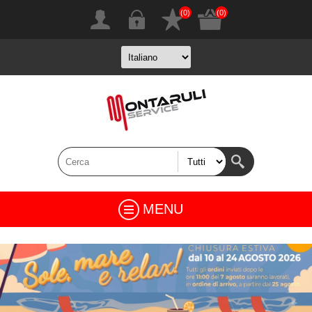
(0)
(0)
MENU