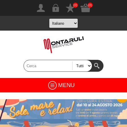
(0)
(0)
MENU