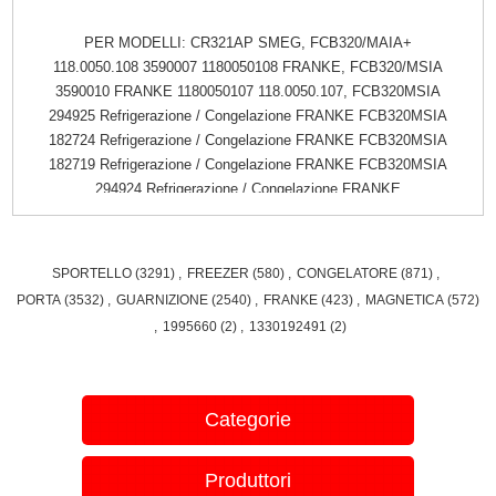
PER MODELLI: CR321AP SMEG, FCB320/MAIA+
118.0050.108 3590007 1180050108 FRANKE, FCB320/MSIA
3590010 FRANKE 1180050107 118.0050.107, FCB320MSIA
294925 Refrigerazione / Congelazione FRANKE FCB320MSIA
182724 Refrigerazione / Congelazione FRANKE FCB320MSIA
182719 Refrigerazione / Congelazione FRANKE FCB320MSIA
294924 Refrigerazione / Congelazione FRANKE
FCB320MSIAMO 199253 Refrigerazione / Congelazione
FRANKE, KRKI4298W KORTING, FCB320MSIA 3590010
1180050107, 118.0050.108 FRIGO COMBI FCB 320/M AI A+
SPORTELLO
(3291)
,
FREEZER
(580)
,
CONGELATORE
(871)
,
FRIGOCOMBIFCB320/MAIA+ 3590007 franke, FRIGO
PORTA
(3532)
,
GUARNIZIONE
(2540)
,
FRANKE
(423)
,
MAGNETICA
(572)
COMBI FCB 320/M SI A 118.0050.107 1180050107 3590010,
,
1995660
(2)
,
1330192491
(2)
FRIGO COMBI FCB 320/M AI A+ 118.0050.108 1180050108
3590007 FRANKE, FRIGO COMBI FCB 320/M SI A 3590010,
FRIGO COMBIFCB 320/MAIA+ 3590007 FRANKE,
GORENJE AGRI31CA 309533 GORENJE APCR321 313983
Categorie
GORENJE ARI31CA 321566 GORENJE BE810 176016
GORENJE BE810 645739 GORENJE BI26 145145 GORENJE
Produttori
BI26 170681 GORENJE BR22/8A 645611 GORENJE