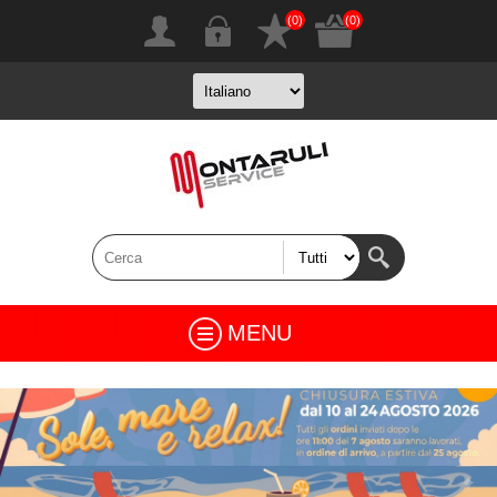
(0)
(0)
MENU