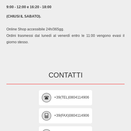
KB8304A/P01 238919 GORENJE KB8304A/P04 100039
GORENJE KB8304M/P01 166187 GORENJE KCFI2290A
9:00 - 12:00 e 16:20 - 18:00
131098 GORENJE KCI290VA 107705 GORENJE KE257BAA
(CHIUSI IL SABATO).
106244 GORENJE KE257BAB 645893 GORENJE KE257LA
645989 GORENJE KI292LA 645703 GORENJE KI292LA
Online Shop accessibile 24h/365gg.
645903 GORENJE KI292LA4 665545 GORENJE KIE257BAA
Ordini trasmessi dal lunedì al venerdì entro le 11:00 vengono evasi il
645963 GORENJE KIE257LA 110117 GORENJE
giorno stesso.
KK1304A/P01 149399 GORENJE KK1304A/P02 295525
GORENJE KK290 118628 GORENJE KK290 294039
GORENJE KK7304B/P04 100085 GORENJE KKIE257LA
294908 GORENJE KKIE257LA 695731 GORENJE
KRKI4298W 170697 GORENJE NKI292LA 122805 GORENJE
CONTATTI
NW70/30 118676 GORENJE NW7031FF 176014 GORENJE
PKB400 695521 GORENJE PKS8304A/P01 238919
GORENJE PKS8304A/P02 295568 GORENJE RC26A 133954
GORENJE RC26A 296215 GORENJE RC4180AW 330214
+39(TEL)0804114906
GORENJE RC4181AW 414130 GORENJE RC4181AWV
390416 GORENJE RCI4180AW 378828 GORENJE
+39(FAX)0804114906
RCI4180AW 406495 GORENJE RCI4180AW 409350
GORENJE RCI4180AWV 406495 GORENJE RCI4181AW
373977 GORENJE RCI4181AWV 373977 GORENJE