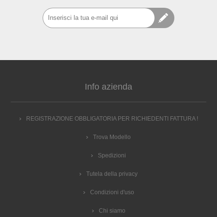
RKI4298W 192331 GORENJE RKI4298W 294038 GORENJE
RKI4298W 294910 GORENJE RKI7030AWD 460733
GORENJE ST70/30 118700 GORENJE ST70/30FF 176021
GORENJE TKI-320 148908 GORENJE TKI320.1 615009
GORENJE TKI320.2 645344, CR320A CR320ASX CR320WA
CR321A CR321AP CR321ASX, FRIGOCOMBIFCB 320/M SI
A 3590010 FRANKE, 1995660, 754131314, 133.0192.491
Info azienda
REGISTRAZIONE OBBLIGATORIA PER RICHIEDENTI FATTURA !
Trova Modello
Spedizioni
Tutela della privacy
Condizioni d'uso
Chi siamo