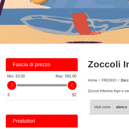
Zoccoli I
Fascia di prezzo
Min:
€3,00
Max:
€92,00
Home
/
FREDDO
/
Zocco
Zoccoli Inferiore frigo e va
3
92
Vedi come
Produttori