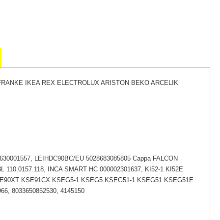
FRANKE IKEA REX ELECTROLUX ARISTON BEKO ARCELIK
630001557, LEIHDC90BC/EU 5028683085805 Cappa FALCON
110.0157.118, INCA SMART HC 000002301637, KI52-1 KI52E
 KSE90XT KSE91CX KSEG5-1 KSEG5 KSEG51-1 KSEG51 KSEG51E
 8033650852530, 4145150