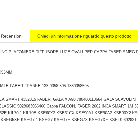
Recensioni
Chiedi un'informazione riguardo questo prodotto
RINO PLAFONIERE DIFFUSORE LUCE OVALI PER CAPPA FABER SMEG 
X55MM.
ALE FABER FRANKE 133.0058.595 1330058595
CA SMART 4352315 FABER, GALA X A90 780400110664 GALA SCAVOLINI 
LASSIC 5028683066460 Cappa FALCON, FABER 2602 INCA SMART 1M 33L 
KIL52E KIL70-1 KIL70E KSE60X2 KSE61CX KSE90A1 KSE90A2 KSE90X2
KSEG5XE KSEG7-1 KSEG7 KSEG7E KSEG7X KSEG7XE KSET9 692831966,