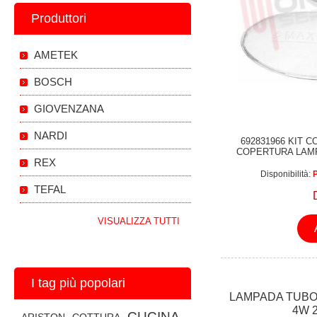
Produttori
AMETEK
BOSCH
GIOVENZANA
NARDI
692831966 KIT 
COPERTURA LAM
REX
FRANKE 
Disponibilità:
P
TEFAL
VISUALIZZA TUTTI
I tag più popolari
LAMPADA TUBO
4W 
CUCINA
ARISTON
COTTURA