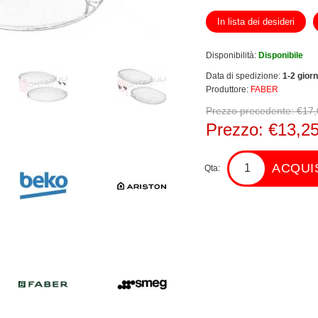
In lista dei desideri
Disponibilità:
Disponibile
Data di spedizione:
1-2 giorn
Produttore:
FABER
Prezzo precedente:
€17,
Prezzo:
€13,2
ACQUI
Qta: