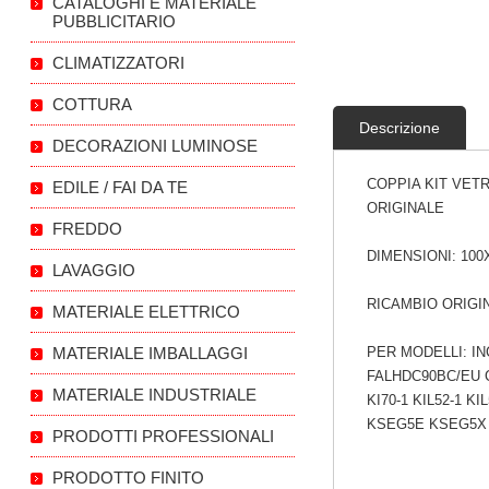
CATALOGHI E MATERIALE
PUBBLICITARIO
CLIMATIZZATORI
COTTURA
Descrizione
DECORAZIONI LUMINOSE
COPPIA KIT VET
EDILE / FAI DA TE
ORIGINALE
FREDDO
DIMENSIONI: 100
LAVAGGIO
RICAMBIO ORIGIN
MATERIALE ELETTRICO
MATERIALE IMBALLAGGI
PER MODELLI: IN
FALHDC90BC/EU C
MATERIALE INDUSTRIALE
KI70-1 KIL52-1 
KSEG5E KSEG5X 
PRODOTTI PROFESSIONALI
PRODOTTO FINITO