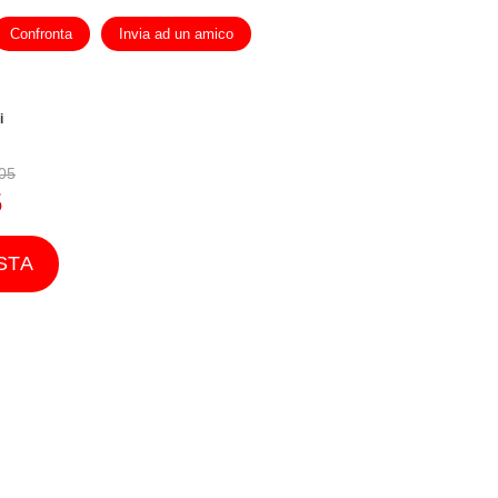
Confronta
Invia ad un amico
i
05
5
STA