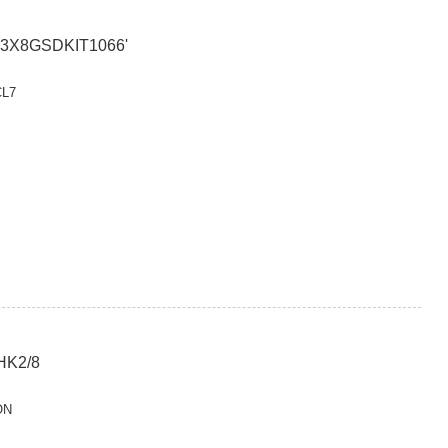
3X8GSDKIT1066'
CL7
HK2/8
ON