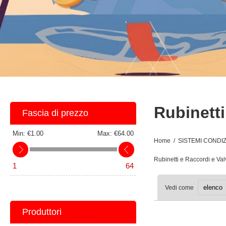
Rubinetti
Fascia di prezzo
Min:
€1.00
Max:
€64.00
Home
/
SISTEMI COND
Rubinetti e Raccordi e Val
1
64
Vedi come
Produttori