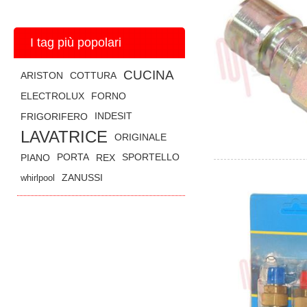
I tag più popolari
CUCINA
ARISTON
COTTURA
ELECTROLUX
FORNO
FRIGORIFERO
INDESIT
LAVATRICE
ORIGINALE
PIANO
PORTA
REX
SPORTELLO
whirlpool
ZANUSSI