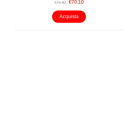
€70.10
€71.82
Acquista