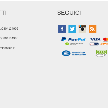
TI
SEGUICI
L)0804114906
X)0804114906
lservice.it