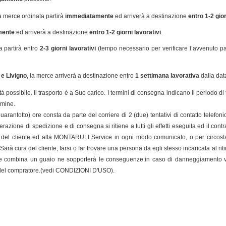
la merce ordinata partirà
immediatamente
ed arriverà a destinazione
entro 1-2 gior
mente
ed arriverà a destinazione
entro 1-2 giorni lavorativi
.
a partirà entro
2-3 giorni lavorativi
(tempo necessario per verificare l’avvenuto p
 e Livigno
, la merce arriverà a destinazione entro
1 settimana lavorativa
dalla dat
 possibile. Il trasporto è a Suo carico. I termini di consegna indicano il periodo
rmine.
antotto) ore consta da parte del corriere di 2 (due) tentativi di contatto telefonic
azione di spedizione e di consegna si ritiene a tutti gli effetti eseguita ed il contr
iuto del cliente ed alla MONTARULI Service in ogni modo comunicato, o per circ
rà cura del cliente, farsi o far trovare una persona da egli stesso incaricata al ri
tatore combina un guaio ne sopporterà le conseguenze:in caso di danneggiamento 
o del compratore.(vedi CONDIZIONI D'USO).