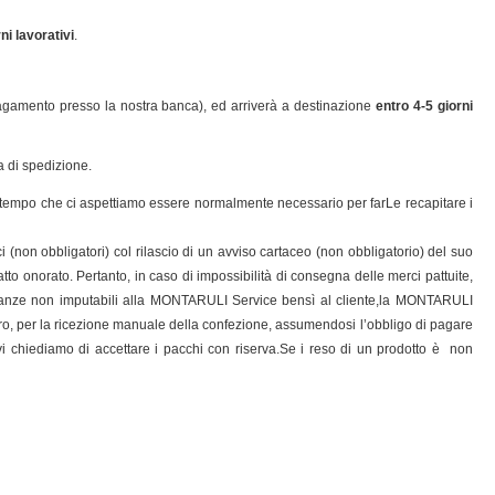
ni lavorativi
.
agamento presso la nostra banca), ed arriverà a destinazione
entro 4-5 giorni
a di spedizione.
 di tempo che ci aspettiamo essere normalmente necessario per farLe recapitare i
i (non obbligatori) col rilascio di un avviso cartaceo (non obbligatorio) del suo
atto onorato. Pertanto, in caso di impossibilità di consegna delle merci pattuite,
ostanze non imputabili alla MONTARULI Service bensì al cliente,la MONTARULI
tiro, per la ricezione manuale della confezione, assumendosi l’obbligo di pagare
vi chiediamo di accettare i pacchi con riserva.Se i reso di un prodotto è non