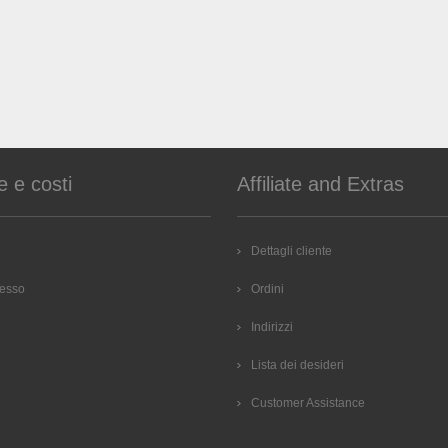
e e costi
Affiliate and Extras
Dettagli cliente
cesso
Ordini
Indirizzi
Lista dei desideri
Customer Assistance