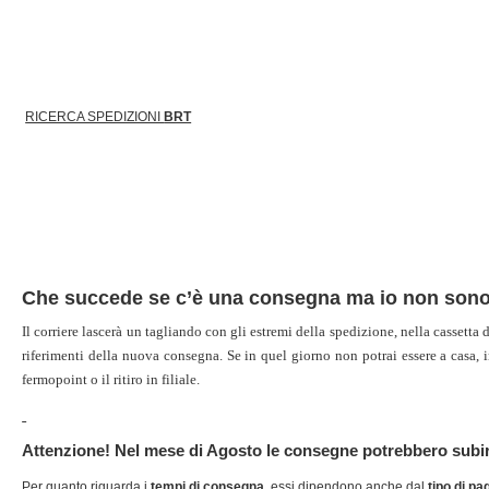
RICERCA SPEDIZIONI
BRT
Che succede se c’è una consegna ma io non sono
Il corriere lascerà un tagliando con gli estremi della spedizione, nella cassetta
riferimenti della nuova consegna. Se in quel giorno non potrai essere a casa, 
fermopoint o il ritiro in filiale.
Attenzione! Nel mese di Agosto le consegne potrebbero subire
Per quanto riguarda i
tempi di consegna
, essi dipendono anche dal
tipo di p