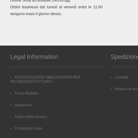
Online Shop accessibile 24h/365gg.
Ordini trasmessi dal lunedì al venerdì entro le 11:00
vengono evasi il giorno stesso.
Legal Information
Spedizion
REGISTRAZIONE OBBLIGATORIA PER
Contatti
RICHIEDENTI FATTURA !
Modulo di re
Trova Modello
Spedizioni
Tutela della privacy
Condizioni d'uso