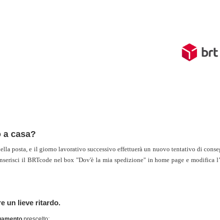
 a casa?
 della posta, e il giorno lavorativo successivo effettuerà un nuovo tentativo di cons
inserisci il BRTcode nel box "Dov'è la mia spedizione" in home page e modifica l’i
 un lieve ritardo.
agamento
prescelto: