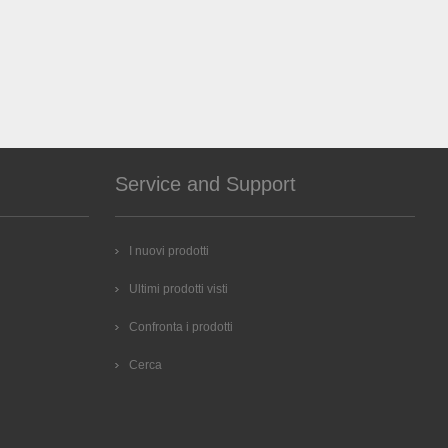
Service and Support
I nuovi prodotti
Ultimi prodotti visti
Confronta i prodotti
Cerca