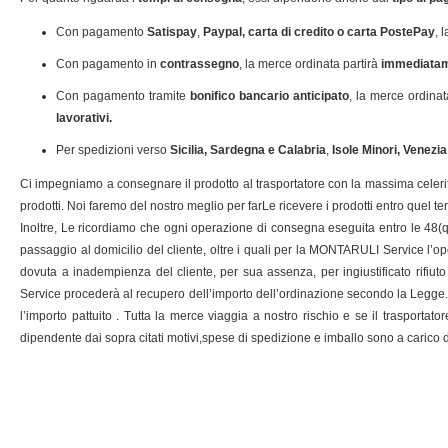
Con pagamento
Satispay
,
Paypal, carta di credito o carta PostePay
, 
Con pagamento in
contrassegno
, la merce ordinata partirà
immediata
Con pagamento tramite
bonifico bancario anticipato
, la merce ordinat
lavorativi.
Per spedizioni verso
Sicilia, Sardegna e Calabria
,
Isole Minori, Venezia
Ci impegniamo a consegnare il prodotto al trasportatore con la massima celerità
prodotti. Noi faremo del nostro meglio per farLe ricevere i prodotti entro quel te
Inoltre, Le ricordiamo che ogni operazione di consegna eseguita entro le 48(quar
passaggio al domicilio del cliente, oltre i quali per la MONTARULI Service l’oper
dovuta a inadempienza del cliente, per sua assenza, per ingiustificato rif
Service procederà al recupero dell’importo dell’ordinazione secondo la Legge.Sa
l’importo pattuito . Tutta la merce viaggia a nostro rischio e se il traspor
dipendente dai sopra citati motivi,spese di spedizione e imballo sono a caric