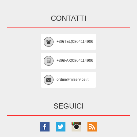
CONTATTI
+39(TEL)0804114906
+39(FAX)0804114906
ordini@mlservice.it
SEGUICI