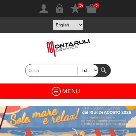
(0)
(0)
MENU