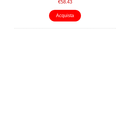
€58.43
Acquista