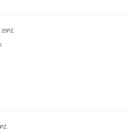
 25PZ.
E
PZ.