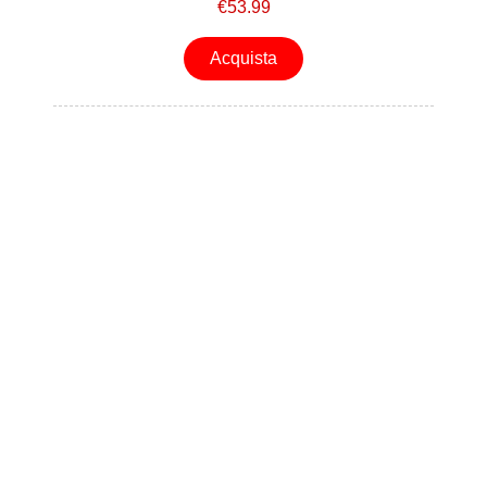
€53.99
Acquista