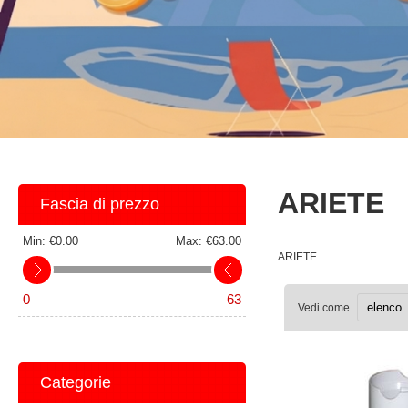
ARIETE
Fascia di prezzo
Min:
€0.00
Max:
€63.00
ARIETE
0
63
Vedi come
Categorie