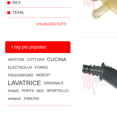
REX
TEFAL
VISUALIZZA TUTTI
I tag più popolari
CUCINA
ARISTON
COTTURA
ELECTROLUX
FORNO
FRIGORIFERO
INDESIT
LAVATRICE
ORIGINALE
PIANO
PORTA
REX
SPORTELLO
whirlpool
ZANUSSI