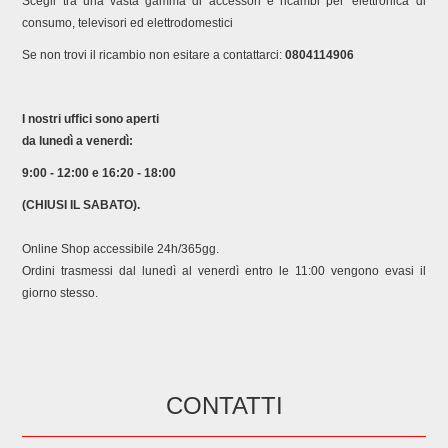
Scegli tra una vasta gamma di accessori e ricambi per 'elettronica di
consumo, televisori ed elettrodomestici
Se non trovi il ricambio non esitare a contattarci:
0804114906
I nostri uffici sono aperti
da lunedì a venerdì:
9:00 - 12:00 e 16:20 - 18:00
(CHIUSI IL SABATO).
Online Shop accessibile 24h/365gg.
Ordini trasmessi dal lunedì al venerdì entro le 11:00 vengono evasi il
giorno stesso.
CONTATTI