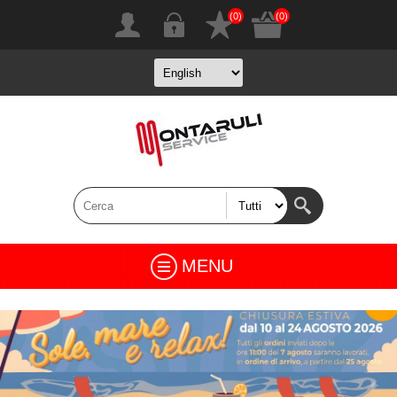
(0)
(0)
MENU