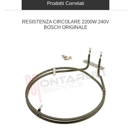
HBA534BS0Z16 HBA534BS0Z HBA534BS001 HBA534BS016
Prodotti Correlati
RESISTENZA CIRCOLARE 2200W 240V
BOSCH ORIGINALE