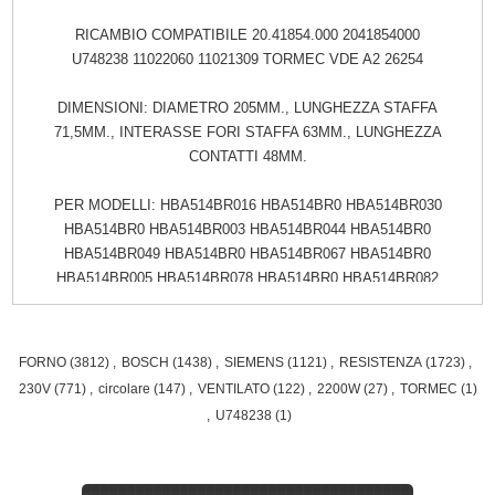
RICAMBIO COMPATIBILE 20.41854.000 2041854000
U748238 11022060 11021309 TORMEC VDE A2 26254
DIMENSIONI: DIAMETRO 205MM., LUNGHEZZA STAFFA
71,5MM., INTERASSE FORI STAFFA 63MM., LUNGHEZZA
CONTATTI 48MM.
PER MODELLI: HBA514BR016 HBA514BR0 HBA514BR030
HBA514BR0 HBA514BR003 HBA514BR044 HBA514BR0
HBA514BR049 HBA514BR0 HBA514BR067 HBA514BR0
HBA514BR005 HBA514BR078 HBA514BR0 HBA514BR082
HBA514BR0 HBA514BR044 HBA514BR0 HBA514BR003
HBA514BR049 HBA514BR0 HBA514BR005 HBA514BR003,
HBA514BR049 HBA514BR0, HBA514BR005, HBA514BR044
FORNO
(3812)
,
BOSCH
(1438)
,
SIEMENS
(1121)
,
RESISTENZA
(1723)
,
HBA514BR0, HBA512BR030, HBA534BS067 HBA534BS0,
230V
(771)
,
circolare
(147)
,
VENTILATO
(122)
,
2200W
(27)
,
TORMEC
(1)
HBA534BS0Z67 HBA534BS0Z HBA534BS0A44
,
U748238
(1)
HBA534BS0A HBA534BS030 HBA534BS0 HBA534BS0Z44
HBA534BS0Z HBA534BS0A03 HBA534BS0A
HBA534BS0A21 HBA534BS0A HBA534BS067 HBA534BS0