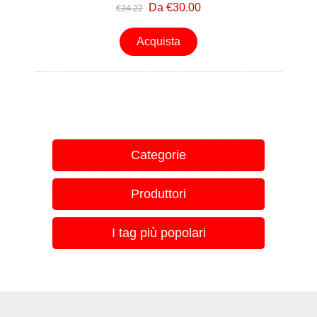
Da €30.00
€34.22
Acquista
Categorie
Produttori
I tag più popolari