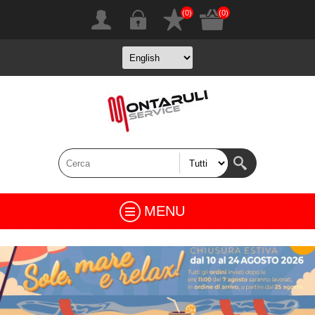
(0)
(0)
MENU