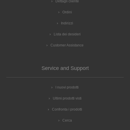
Dettagli cliente
Ordini
Indirizzi
Lista dei desideri
Customer Assistance
Service and Support
I nuovi prodotti
Ultimi prodotti visti
Confronta i prodotti
Cerca