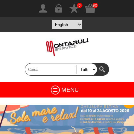
(0)
(0)
MENU