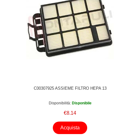
BSGL53291 Aspirateur BSGL5PRO1/01 BSGL5PRO1
ASPIRATEUR GL50 FREE'E 1800W COMPR GRIS
BSGL5PRO1/08 BSGL5PRO1 ASPIRATEUR GL50 FREE'E
1800W COMPR GRIS BSGL5PROGB/01 BSGL5PROGB
ASPIRATEUR BSGL5PROGB/02 BSGL5PROGB
ASPIRATEUR BSGL5ZOOAU/02 BSGL5ZOOAU
ASPIRATEUR GL50 FREE'E 2200W ROUGE
BSGL5ZOOAU/09 BSGL5ZOOAU ASPIRATEUR GL50
FREE'E 2200W ROUGE BSGL5ZOOO1/02 BSGL5ZOOO1
ASPIRATEUR GL50 FREE'E 2200W ROUGE
BSGL5ZOOO1/09 BSGL5ZOOO1 ASPIRATEUR GL50
FREE'E 2200W ROUGE BZGL2A310/01 BZGL2A310
Aspirateur avec sac BZGL2A312/01 BZGL2A312 Aspirateur
C00307925 ASSIEME FILTRO HEPA 13
avec sac BZGL2A317/01 BZGL2A317 Aspirateur avec sac,
17000940,BGL4530203 Pulizia / Cura pavimenti BOSCH
Disponibilità:
Disponibile
BGL45213101 MAXXX2100W Aspirapolvere per pavimenti
BOSCH BGL45213203 Aspirapolvere per pavimenti BOSCH
€8.14
BGL45213201 Aspirapolvere per pavimenti BOSCH
BGL45210102 MAXXX2100W Aspirapolvere per pavimenti
Acquista
BOSCH BGL45212503 MAXXXANIMAL2100W Aspirapolvere
per pavimenti BOSCH BGL45213103 MAXXX2100W