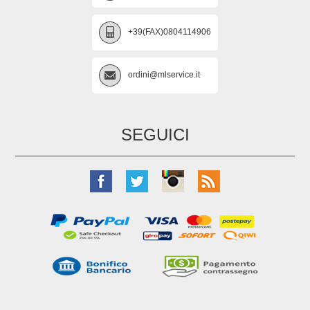
+39(FAX)0804114906
ordini@mlservice.it
SEGUICI