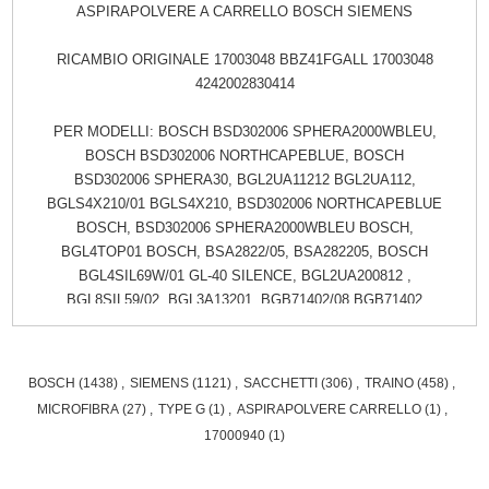
ASPIRAPOLVERE A CARRELLO BOSCH SIEMENS
RICAMBIO ORIGINALE 17003048 BBZ41FGALL 17003048
4242002830414
PER MODELLI: BOSCH BSD302006 SPHERA2000WBLEU,
BOSCH BSD302006 NORTHCAPEBLUE, BOSCH
BSD302006 SPHERA30, BGL2UA11212 BGL2UA112,
BGLS4X210/01 BGLS4X210, BSD302006 NORTHCAPEBLUE
BOSCH, BSD302006 SPHERA2000WBLEU BOSCH,
BGL4TOP01 BOSCH, BSA2822/05, BSA282205, BOSCH
BGL4SIL69W/01 GL-40 SILENCE, BGL2UA200812 ,
BGL8SIL59/02, BGL3A13201, BGB71402/08 BGB71402
Aspirateur BGB71403/08 BGB71403 Aspirateur BGB71403/10
BGB71403 Aspirateur BGB71404/08 BGB71404 Aspirateur
BGB71404/10 BGB71404 Aspirateur BGB71405/08 BGB71405
BOSCH
(1438)
,
SIEMENS
(1121)
,
SACCHETTI
(306)
,
TRAINO
(458)
,
Aspirateur BGB7230/08 BGB7230 Aspirateur BGB7230/10
MICROFIBRA
(27)
,
TYPE G
(1)
,
ASPIRAPOLVERE CARRELLO
(1)
,
BGB7230 Aspirateur BGB7230/12 BGB7230 Aspirateur
17000940
(1)
BGB7331S/08 BGB7331S Aspirateur BGB7331S/10
BGB7331S Aspirateur BGB7331S/12 BGB7331S Aspirateur