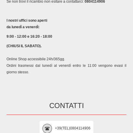
Se non trovi il ricambio non esitare a contattarci:
0804114906
I nostri uffici sono aperti
da lunedì a venerdì:
9:00 - 12:00 e 16:20 - 18:00
(CHIUSI IL SABATO).
Online Shop accessibile 24h/365gg.
Ordini trasmessi dal lunedì al venerdì entro le 11:00 vengono evasi il
giorno stesso.
CONTATTI
+39(TEL)0804114906