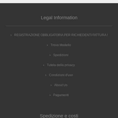
Legal Information
REGISTRAZIONE OBBLIGATORIA PER RICHIEDENTI FATTURA !
Trova Modello
Spedizioni
Tutela della privacy
Condizioni d'uso
About Us
Pagamenti
Spedizione e costi