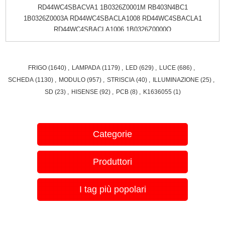
RD44WC4SBACVA1 1B0326Z0001M RB403N4BC1
1B0326Z0003A RD44WC4SBACLA1008 RD44WC4SBACLA1
RD44WC4SBACLA1006 1B0326Z0000Q
FRIGO
(1640)
,
LAMPADA
(1179)
,
LED
(629)
,
LUCE
(686)
,
SCHEDA
(1130)
,
MODULO
(957)
,
STRISCIA
(40)
,
ILLUMINAZIONE
(25)
,
SD
(23)
,
HISENSE
(92)
,
PCB
(8)
,
K1636055
(1)
Categorie
Produttori
I tag più popolari