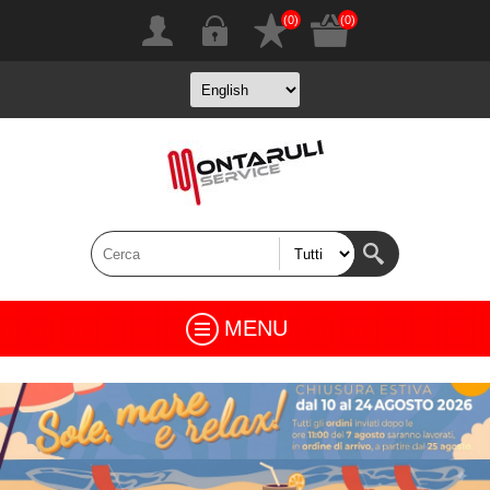
(0)
(0)
MENU