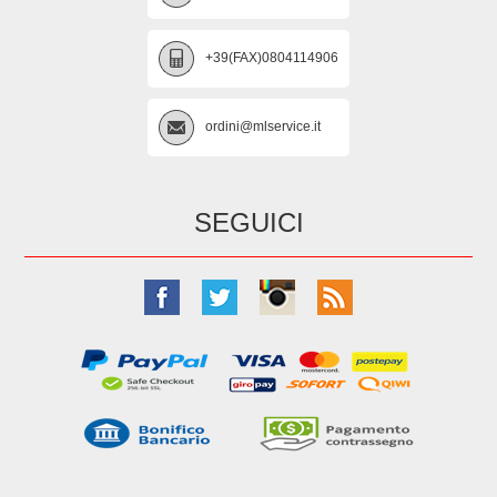
+39(FAX)0804114906
ordini@mlservice.it
SEGUICI