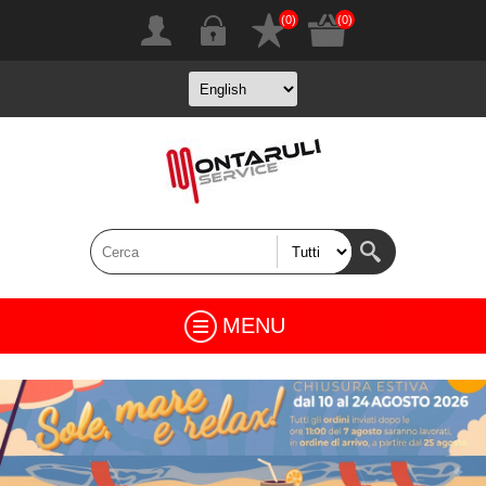
(0)
(0)
MENU