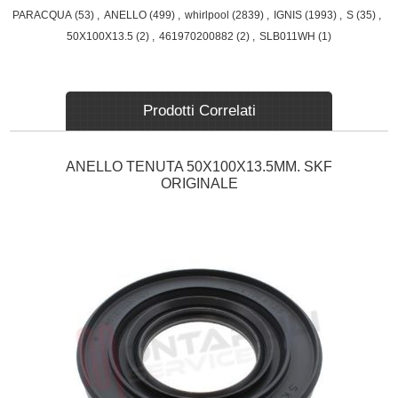
PARACQUA
(53)
,
ANELLO
(499)
,
whirlpool
(2839)
,
IGNIS
(1993)
,
S
(35)
,
50X100X13.5
(2)
,
461970200882
(2)
,
SLB011WH
(1)
Prodotti Correlati
ANELLO TENUTA 50X100X13.5MM. SKF
ORIGINALE