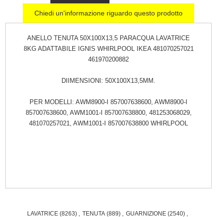
Chiedi un'informazione riguardo questo prodotto
ANELLO TENUTA 50X100X13,5 PARACQUA LAVATRICE
8KG ADATTABILE IGNIS WHIRLPOOL IKEA 481070257021
461970200882
DIIMENSIONI: 50X100X13,5MM.
PER MODELLI: AWM8900-I 857007638600, AWM8900-I
857007638600, AWM1001-I 857007638800, 481253068029,
481070257021, AWM1001-I 857007638800 WHIRLPOOL
LAVATRICE
(8263)
,
TENUTA
(889)
,
GUARNIZIONE
(2540)
,