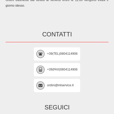
Ordini trasmessi dal lunedì al venerdì entro le 11:00 vengono evasi il
giorno stesso.
CONTATTI
+39(TEL)0804114906
+39(FAX)0804114906
ordini@mlservice.it
SEGUICI