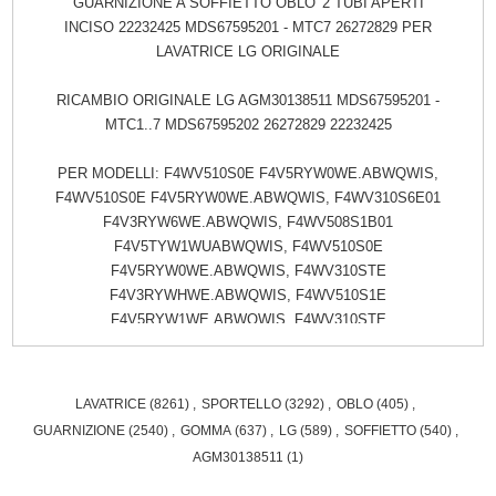
GUARNIZIONE A SOFFIETTO OBLO' 2 TUBI APERTI
INCISO 22232425 MDS67595201 - MTC7 26272829 PER
LAVATRICE LG ORIGINALE
RICAMBIO ORIGINALE LG AGM30138511 MDS67595201 -
MTC1..7 MDS67595202 26272829 22232425
PER MODELLI: F4WV510S0E F4V5RYW0WE.ABWQWIS,
F4WV510S0E F4V5RYW0WE.ABWQWIS, F4WV310S6E01
F4V3RYW6WE.ABWQWIS, F4WV508S1B01
F4V5TYW1WUABWQWIS, F4WV510S0E
F4V5RYW0WE.ABWQWIS, F4WV310STE
F4V3RYWHWE.ABWQWIS, F4WV510S1E
F4V5RYW1WE.ABWQWIS, F4WV310STE
F4V3RYWHWE.ABWQWIS, F4WV309S4E
F4V3VYW4WE.ABWQWIS, E4WV409N0W.ABWQWSW
F4V3VNWHWE.ABWQWSW F2WP307N0WS.ABWQWSW
LAVATRICE
(8261)
,
SPORTELLO
(3292)
,
OBLO
(405)
,
F2V3HNW3WE.ABWQWSW F2WP307S0WS.ABWQWSW
GUARNIZIONE
(2540)
,
GOMMA
(637)
,
LG
(589)
,
SOFFIETTO
(540)
,
F2V3HYW3WE.ABWQWSW F2WV708S1S.ABWQWSW
AGM30138511
(1)
F2V5GYW2WE.ABWQWSW F4WP308N0W.ABWQWSW
F4V3TNW3WE.ABWQWSW F4WP308S1W.ABWQWSW