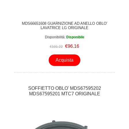
F4V5RNWSWE.ABWQWSW P4AQVN1WE.ABWQWSW
F4V5VNWSWE.ABWQWSW W4WV408S1WE.ABWQWSW
F4V3TYWSWE.ABWQWSW W4WV508S1WE.ABWQWSW
F4V5TYW1WE.ABWQWSW
MDS66651608 GUARNIZIONE AD ANELLO OBLO'
LAVATRICE LG ORIGINALE
Disponibilità:
Disponibile
€96.16
€101.22
Acquista
SOFFIETTO OBLO' MDS67595202
MDS67595201 MTC7 ORIGINALE