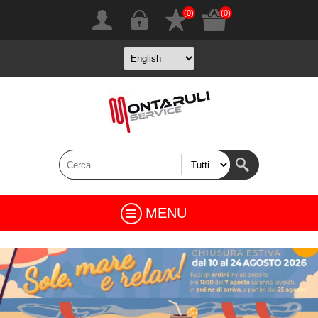
(0)
(0)
MENU