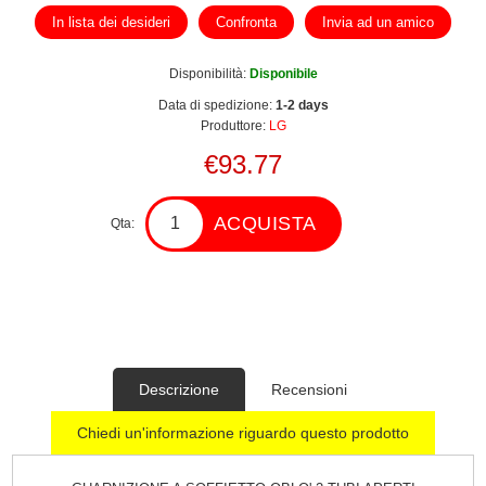
In lista dei desideri
Confronta
Invia ad un amico
Disponibilità:
Disponibile
Data di spedizione:
1-2 days
Produttore:
LG
€93.77
ACQUISTA
Qta:
Descrizione
Recensioni
Chiedi un'informazione riguardo questo prodotto