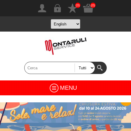
(0)
(0)
MENU