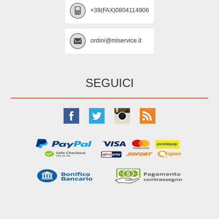
+39(FAX)0804114906
ordini@mlservice.it
SEGUICI