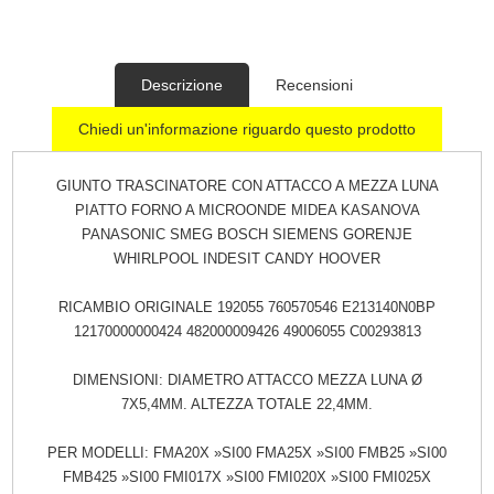
Descrizione
Recensioni
Chiedi un'informazione riguardo questo prodotto
GIUNTO TRASCINATORE CON ATTACCO A MEZZA LUNA
PIATTO FORNO A MICROONDE MIDEA KASANOVA
PANASONIC SMEG BOSCH SIEMENS GORENJE
WHIRLPOOL INDESIT CANDY HOOVER
RICAMBIO ORIGINALE 192055 760570546 E213140N0BP
12170000000424 482000009426 49006055 C00293813
DIMENSIONI: DIAMETRO ATTACCO MEZZA LUNA Ø
7X5,4MM. ALTEZZA TOTALE 22,4MM.
PER MODELLI: FMA20X »SI00 FMA25X »SI00 FMB25 »SI00
FMB425 »SI00 FMI017X »SI00 FMI020X »SI00 FMI025X