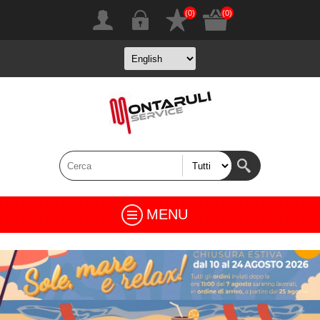
(0)
(0)
MENU