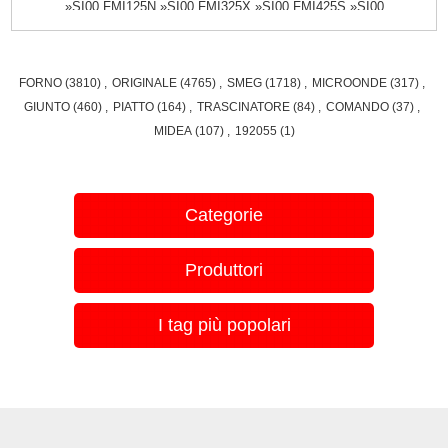
»SI00 FMI125N »SI00 FMI325X »SI00 FMI425S »SI00
FMI425X »SI00 MOE34CXI »SI00 MOE34CXIUK »SI00
SA34MX »SI00 - IGNIS 859161938000 859161938000
859161938000 AMT120IX WHIRLPOOL 858714001760
FORNO
(3810)
,
ORIGINALE
(4765)
,
SMEG
(1718)
,
MICROONDE
(317)
,
858714001760 858714001760 AMW1401IX WHIRLPOOL
GIUNTO
(460)
,
PIATTO
(164)
,
TRASCINATORE
(84)
,
COMANDO
(37)
,
858714001790 858714001790 858714001790 AMW140IX
MIDEA
(107)
,
192055
(1)
WHIRLPOOL 858714001490 858714001490 858714001490
AMW140NB WHIRLPOOL 858763476000 858763476000
858763476000 AMW150IX WHIRLPOOL 858763301100
858763301100 858763301100 AMW1601IX WHIRLPOOL
Categorie
858763301100 858763301100 858763301100 AMW1601IX
WHIRLPOOL 858763301000 858763301000 858763301000
Produttori
AMW160IX WHIRLPOOL 858763301000 858763301000
858763301000 AMW160IX HOTPOINT/ARISTON
AQ853180000 F085318 869990853180 859990853180
I tag più popolari
FMO1221X HOTPOINT/ARISTON AQ898360000 F089836
869990898360 FMO2221XHA INDESIT AQ853200000
F085320 869990853200 IMO1211X LADEN 859161729000
859161729000 859161729000 MO90IX HOTPOINT/ARISTON
AQ824510000 F082451 869990824510 859990824510
MWA1211XHA ARISTON AQ790780000 F079078