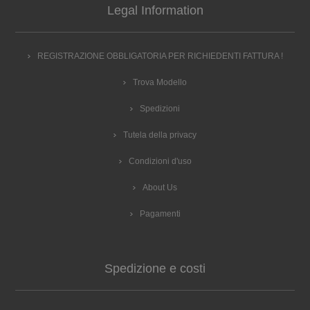
Legal Information
858761801900 858761801900 MWO61801WH HOTPOINT
AQ820100000 F082010 869990820100 859990820100
MWX2221K HOTPOINT AQ875720000 F087572
REGISTRAZIONE OBBLIGATORIA PER RICHIEDENTI FATTURA !
869990875720 859990875720 MWX2221X SCHOLTES
AQ866160000 F086616 859990866160 859990866160
Trova Modello
SCHMO2221 SCHOLTES AQ875650000 F087565
869990875650 SCHMW2411X SCHOLTES AQ875670000
Spedizioni
F087567 859990875670 859990875670 SCHMW2421Q
SCHOLTES AQ875690000 F087569 859990875690
Tutela della privacy
859990875690 SCHMW2421X
Condizioni d'uso
About Us
Pagamenti
Spedizione e costi