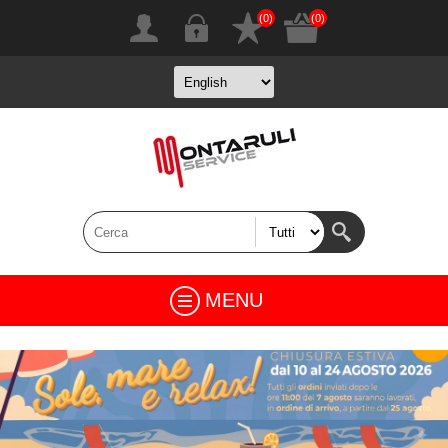
(0)
(0)
MENU