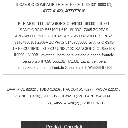
RICAMBIO COMPATIBILE 39301000301, 39.301.0003.01,
4055141420, 4055057618
PER MODELLI: SANGIORGIO S4810B II6090 II6100B,
SANGIORGIO S5510C II610 II6100C, Z805 ZOPPAS
91457980001 Z805 ZOPPAS 91457980002 Z1006 ZOPPAS
91457980101 Z805A ZOPPAS 91457999000 SAN GIORGIO
II6100CU, II610 II6100CU UNIS710C SANGIORGIO, S5510B
II6090 II6100B Lavatrice libera installazione a carica frontale
Sangiorgio II7090 S5510B II7100B Lavatrice libera
installazione a carica frontale Sangiorgio, ITW5508I II7100
II710I, Z805 914579800 00 ZOPPAS Z1006 914579801 00
ZOPPAS Z1006 914579829 00 ZANUSSI Z805 914579830 00
ZANUSSI, Z805 914579800, ITW4208I
LAVATRICE
(8262)
,
TUBO
(1620)
,
RACCORDO
(827)
,
VASCA
(1250)
,
0000006810001420618, S4208B II5090 II508B SANGIORGIO,
SCARICO
(1029)
,
Z805
(19)
,
ITWASH
(72)
,
LARELWASH
(4)
,
39301000301
(2)
,
4055141420
(2)
,
GSK000IW
(1)
Prodotti Correlati